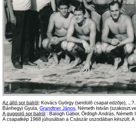
Az álló sor balról
: Kovács György
(serdülõ csapat edzõje)
, ...
Bánhegyi Gyula,
Grandtner János
, Németh István
(szakoszt.v
A guggoló sor balról
: Balogh Gábor, Ördögh András, Németh I
A csapatkép 1968 júliusában a Császár uszodában készült. A ké