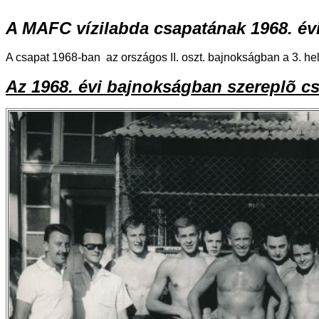
A MAFC vízilabda csapatának 1968. év
A csapat 1968-ban az országos II. oszt. bajnokságban a 3. he
Az 1968. évi bajnokságban szereplõ cs