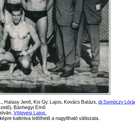
?..., Halasy Jenõ, Kis Gy. Lajos, Kovács Balázs,
dr.Somóczy Lórá
ezetõ),
Bánhegyi Ernõ
stván,
Völgyesi Lajos
.
pre kattintva letõlhetõ a nagyítható változata.