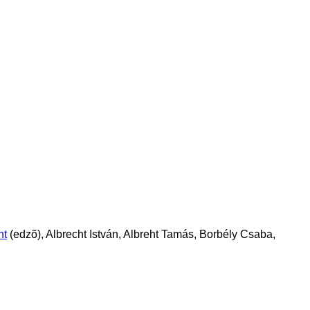
nt
(edzõ),
Albrecht István, Albreht Tamás, Borbély Csaba,