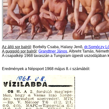
Az álló sor balról
:
Borbély Csaba,
Halasy Jenõ,
dr.Somóczy Ló
A guggoló sor balról
:
Grandtner János
,
Albreht Tamás,
Németh 
A csapatkép 1968 tavaszán a Tungsram újpesti uszodájában kész
Eredmények a Népsport 1968 május 8.-i számából: