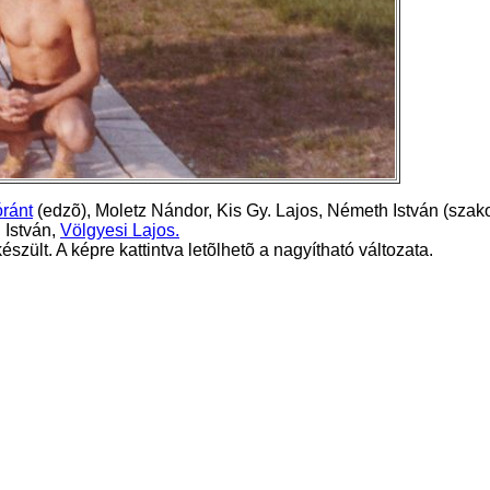
ránt
(edzõ),
Moletz Nándor, Kis Gy. Lajos,
Németh István
(szako
István,
Völgyesi Lajos
.
ült. A képre kattintva letõlhetõ a nagyítható változata.