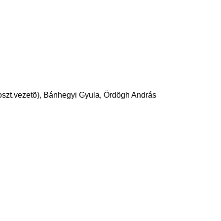
szt.vezetõ),
Bánhegyi Gyula,
Ördögh András