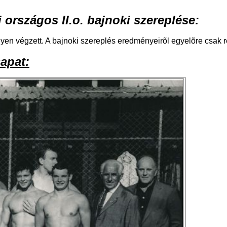
i
országos II.o.
bajnoki szereplése:
lyen végzett. A bajnoki szereplés eredményeirõl egyelõre csak 
apat: