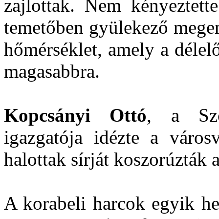
zajlottak. Nem kényeztette
temetőben gyülekező megeml
hőmérséklet, amely a délel
magasabbra.
Kopcsányi Ottó
, a Szo
igazgatója idézte a váro
halottak sírját koszorúzták
A korabeli harcok egyik he