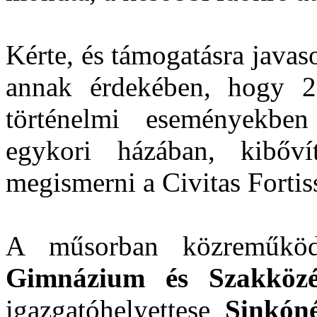
Kérte, és támogatásra java
annak érdekében, hogy 2
történelmi eseményekbe
egykori házában, kibőví
megismerni a Civitas Fortiss
A műsorban közreműk
Gimnázium és Szakközé
igazgatóhelyettese
Sinkón