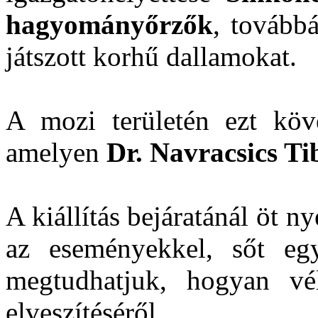
hagyományőrzők
, tovább
játszott korhű dallamokat.
A mozi területén ezt köv
amelyen
Dr. Navracsics Ti
A kiállítás bejáratánál öt 
az eseményekkel, sőt eg
megtudhatjuk, hogyan vél
elveszítéséről.