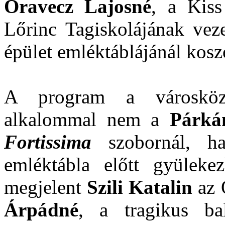
Oravecz Lajosné
, a Kiss
Lőrinc Tagiskolájának vez
épület emléktáblájánál kosz
A program a városközp
alkalommal nem a
Párká
Fortissima
szobornál, ha
emléktábla előtt gyüleke
megjelent
Szili Katalin
az 
Árpádné
, a tragikus bal