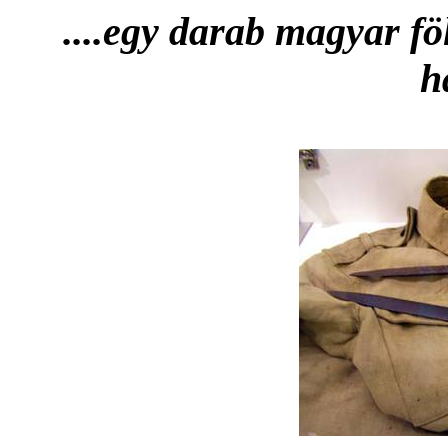
....egy darab magyar f
h