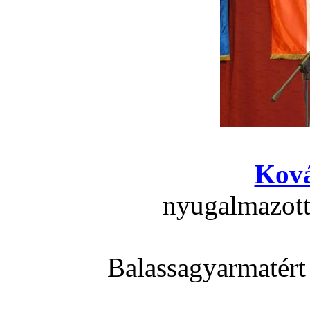
Ková
nyugalmazott
Balassagyarmatért