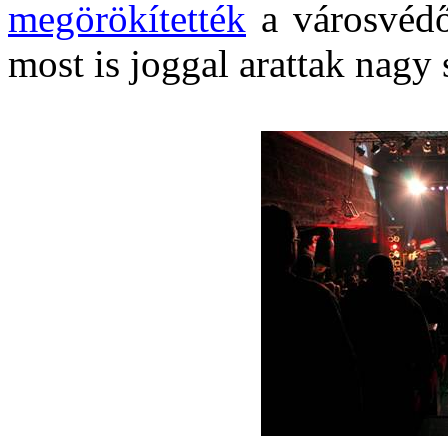
megörökítették
a városvédő
most is joggal arattak nagy 