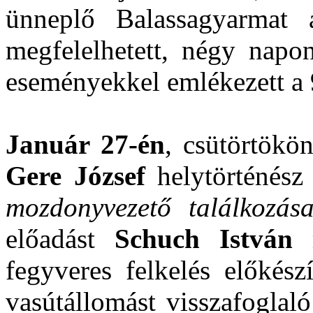
ünneplő Balassagyarmat 
megfelelhetett, négy napo
eseményekkel emlékezett a 
Január 27-én
, csütörtökö
Gere József
helytörténész
mozdonyvezető találkozás
előadást
Schuch István
m
fegyveres felkelés előkész
vasútállomást visszafoglal