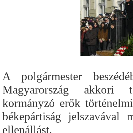
A polgármester beszédé
Magyarország akkori ter
kormányzó erők történelmi
békepártiság jelszavával 
ellenállást.