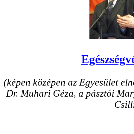
Egészségv
(képen középen az Egyesület el
Dr. Muhari Géza, a pásztói Marg
Csill