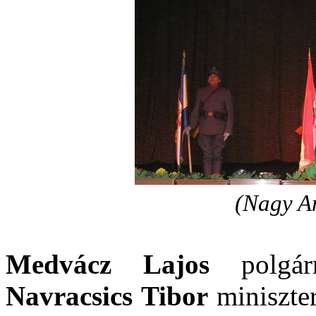
(Nagy An
Medvácz Lajos
polgár
Navracsics Tibor
miniszter