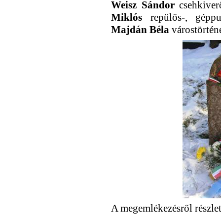
Weisz Sándor
csehkiver
Miklós
repülős-, géppus
Majdán Béla
várostörtén
A megemlékezésről részlet