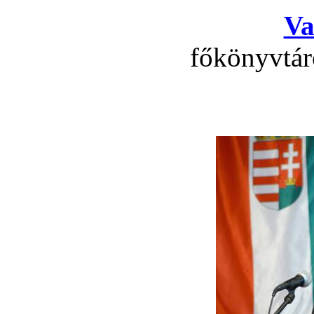
Va
főkönyvtár