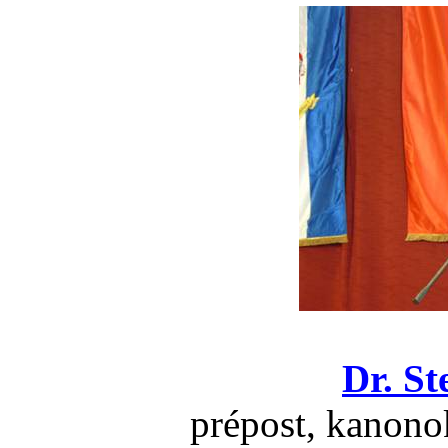
Dr. St
prépost, kanono