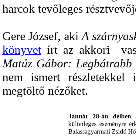
harcok tevőleges résztvevőj
Gere József, aki
A szárnyas
könyvet
írt az akkori
va
Matúz Gábor: Legbátrabb 
nem ismert részletekkel i
megtöltő nézőket.
Január 28-án délben
a
különleges eseményre érk
Balassagyarmati Zsidó H