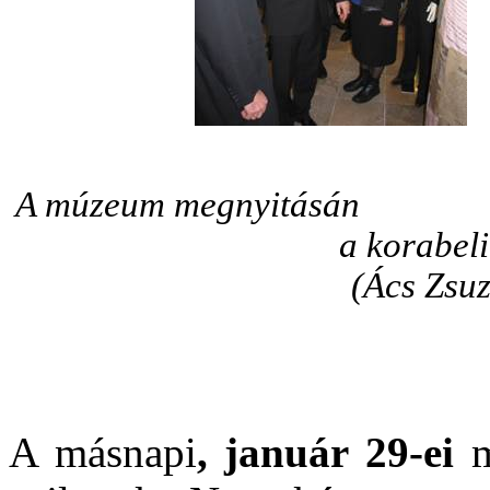
A múzeum megnyitásán
a korabel
(Ács Zsuz
A másnapi
, január 29-ei
m