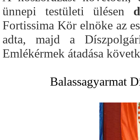
ünnepi testületi ülésen
d
Fortissima Kör elnöke az e
adta, majd a Díszpolgár
Emlékérmek átadása követke
Balassagyarmat Dí