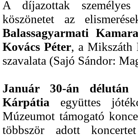
A díjazottak személye
köszönetet az elismerés
Balassagyarmati Kamara
Kovács Péter
, a Mikszáth
szavalata (Sajó Sándor: Mag
Január 30-án délután
a
Kárpátia
együttes jótéko
Múzeumot támogató koncert
többször adott koncert