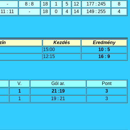
-
8 : 8
18
1
5
12
177 : 245
8
11 : 11
-
18
0
4
14
149 : 255
4
í­n
Kezdés
Eredmény
15:00
10 : 5
12:15
16 : 9
V.
Gól ar.
Pont
1
21 :19
3
1
19 : 21
3