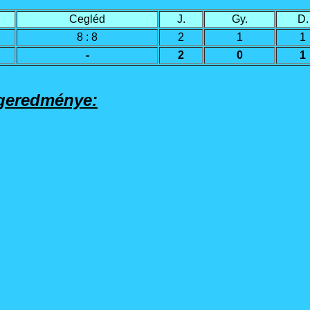
Cegléd
J.
Gy.
D.
8 : 8
2
1
1
-
2
0
1
égeredménye: