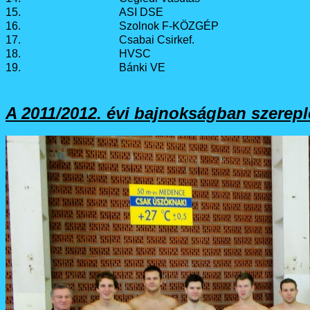
15.
ASI DSE
16.
Szolnok F-KÖZGÉP
17.
Csabai Csirkef.
18.
HVSC
19.
Bánki VE
A 2011/2012. évi bajnokságban szerepl