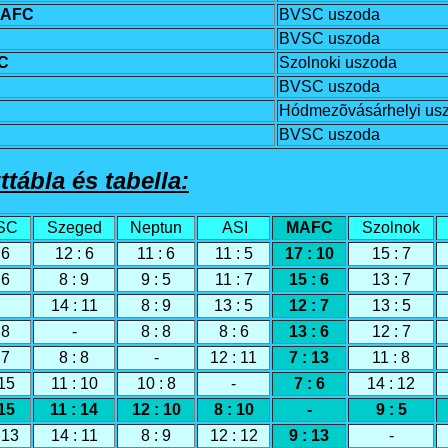
AFC
BVSC uszoda
BVSC uszoda
C
Szolnoki uszoda
BVSC uszoda
Hódmezõvásárhelyi us
BVSC uszoda
ttábla és tabella:
SC
Szeged
Neptun
ASI
MAFC
Szolnok
 6
12 : 6
11 : 6
11 : 5
17 : 10
15 : 7
 6
8 : 9
9 : 5
11 : 7
15 : 6
13 : 7
14 : 11
8 : 9
13 : 5
12 : 7
13 : 5
 8
-
8 : 8
8 : 6
13 : 6
12 : 7
 7
8 : 8
-
12 : 11
7 : 13
11 : 8
 15
11 : 10
10 : 8
-
7 : 6
14 : 12
 15
11 : 14
12 : 10
8 : 10
-
9 : 5
 13
14 : 11
8 : 9
12 : 12
9 : 13
-