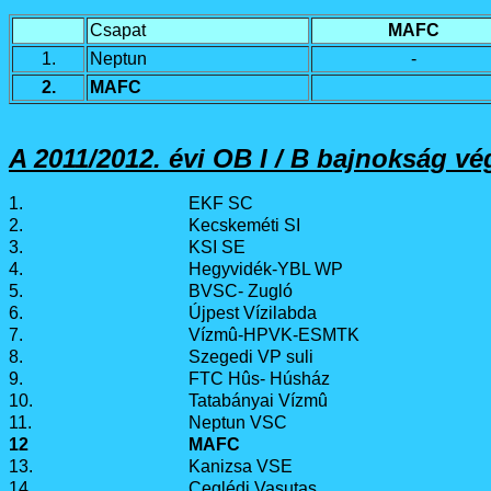
Csapat
MAFC
1.
Neptun
-
2.
MAFC
A
2011/2012. évi
OB I / B bajnokság v
1.
EKF SC
2.
Kecskeméti SI
3.
KSI SE
4.
Hegyvidék-YBL WP
5.
BVSC- Zugló
6.
Újpest Vízilabda
7.
Vízmû-HPVK-ESMTK
8.
Szegedi VP suli
9.
FTC Hûs- Húsház
10.
Tatabányai Vízmû
11.
Neptun VSC
12
MAFC
13.
Kanizsa VSE
14.
Ceglédi Vasutas