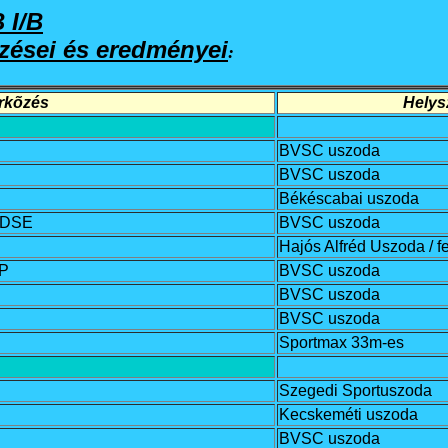
 I/B
õzései és eredményei
:
rkõzés
Helysz
BVSC uszoda
BVSC uszoda
Békéscabai uszoda
s DSE
BVSC uszoda
Hajós Alfréd Uszoda / fe
ÉP
BVSC uszoda
BVSC uszoda
BVSC uszoda
Sportmax 33m-es
Szegedi Sportuszoda
Kecskeméti uszoda
BVSC uszoda