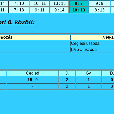
 14
7 : 10
10 : 11
13 : 13
8 : 7
9 : 9
 11
7 : 18
9 : 11
9 : 14
10 : 13
8 : 13
rt 6. között:
rkõzés
Helysz
Ceglédi uszoda
BVSC uszoda
Cegléd
J.
Gy.
D.
16 : 9
2
1
0
-
2
1
0