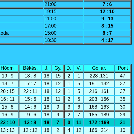
21:00
7 : 6
19:15
12 : 10
11:00
9 : 13
17:00
8 : 15
zoda
15:00
8 : 7
18:30
4 : 17
Hódm.
Békés.
J.
Gy.
D.
V.
Gól ar.
Pont
19 : 9
18 : 8
18
15
2
1
228 :131
47
13 : 7
17 : 7
18
12
1
5
191 : 132
37
20 : 15
22 : 11
18
12
1
5
216 : 161
37
16 : 11
15 : 6
18
11
2
5
203 : 166
35
15 : 8
14 : 6
18
9
3
6
168 : 163
30
16 : 9
19 : 6
18
9
2
7
185 : 189
29
22 : 10
12 : 8
18
7
0
11
172 : 199
21
13 : 13
12 : 12
18
2
4
12
166 : 214
10