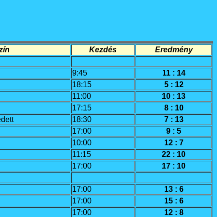
í­n
Kezdés
Eredmény
9:45
11 : 14
18:15
5 : 12
11:00
10 : 13
17:15
8 : 10
dett
18:30
7 : 13
17:00
9 : 5
10:00
12 : 7
11:15
22 : 10
17:00
17 : 10
17:00
13 : 6
17:00
15 : 6
17:00
12 : 8