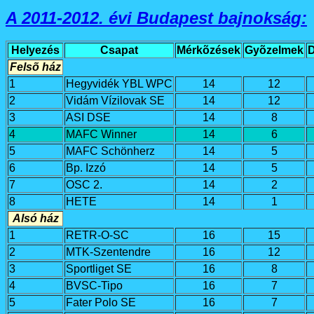
A 2011-2012. évi Budapest bajnokság:
Helyezés
Csapat
Mérkõzések
Gyõzelmek
D
Felsõ ház
1
Hegyvidék YBL WPC
14
12
2
Vidám Vízilovak SE
14
12
3
ASI DSE
14
8
4
MAFC Winner
14
6
5
MAFC Schönherz
14
5
6
Bp. Izzó
14
5
7
OSC 2.
14
2
8
HETE
14
1
Alsó ház
1
RETR-O-SC
16
15
2
MTK-Szentendre
16
12
3
Sportliget SE
16
8
4
BVSC-Tipo
16
7
5
Fater Polo SE
16
7