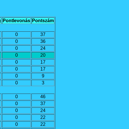
g
Pontlevonás
Pontszám
0
37
0
36
0
24
0
20
0
17
0
17
0
9
0
3
0
46
0
37
0
24
0
22
0
22