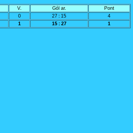
V.
Gól ar.
Pont
0
27 : 15
4
1
15 : 27
1