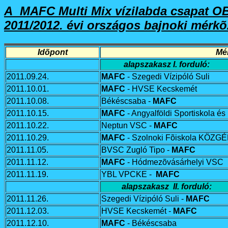
A MAFC Multi Mix
ví­zilabda csapa
t
OB
2011/2012. évi országos bajnoki mérk
Idõpont
Mé
alapszakasz I. forduló:
2011.09.24.
MAFC
- Szegedi Vízipóló Suli
2011.10.01.
MAFC
-
HVSE Kecskemét
2011.10.08.
Békéscsaba -
MAFC
2011.10.15.
MAFC
- Angyalföldi Sportiskola é
2011.10.22.
Neptun VSC -
MAFC
2011.10.29.
MAFC
-
Szolnoki Fõiskola KÖZG
2011.11.05.
BVSC Zugló Tipo -
MAFC
2011.11.12.
MAFC
- Hódmezõvásárhelyi VSC
2011.11.19.
YBL VPCKE -
MAFC
al
apszakasz II. forduló:
2011.11.26.
Szegedi Vízipóló Suli -
MAFC
2011.12.03.
HVSE Kecskemét -
MAFC
2011.12.10.
MAFC
- Békéscsaba