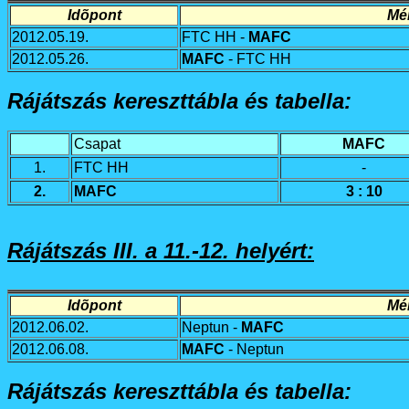
Idõpont
Mé
2012.05.19.
FTC HH -
MAFC
2012.05.26.
MAFC
- FTC HH
Rájátszás kereszttábla és tabella:
Csapat
MAFC
1.
FTC HH
-
2.
MAFC
3 : 10
Rájátszás III. a 11.-12. helyért:
Idõpont
Mé
2012.06.02.
Neptun -
MAFC
2012.06.08.
MAFC
- Neptun
Rájátszás kereszttábla és tabella: