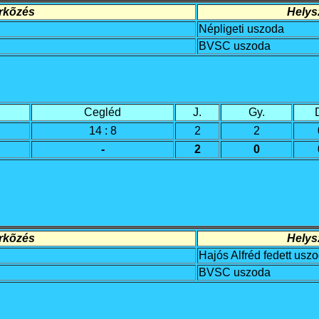
rkõzés
Helysz
Népligeti uszoda
BVSC uszoda
Cegléd
J.
Gy.
14 : 8
2
2
-
2
0
rkõzés
Helysz
Hajós Alfréd fedett usz
BVSC uszoda