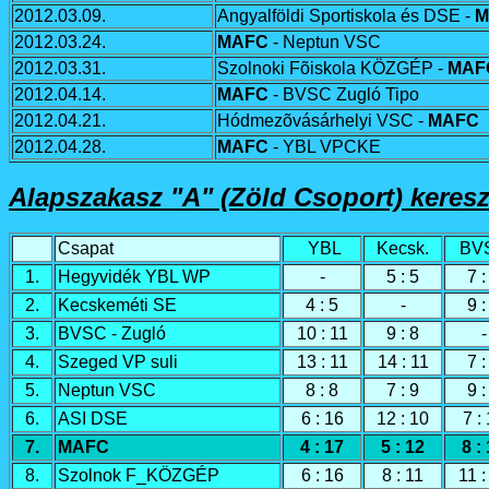
2012.03.09.
Angyalföldi Sportiskola és DSE -
M
2012.03.24.
MAFC
- Neptun VSC
2012.03.31.
Szolnoki Fõiskola KÖZGÉP
-
MAF
2012.04.14.
MAFC
- BVSC Zugló Tipo
2012.04.21.
Hódmezõvásárhelyi VSC -
MAFC
2012.04.28.
MAFC
- YBL VPCKE
A
lapszakasz
"A" (Zöld Csoport)
keresz
Csapat
YBL
Kecsk.
BV
1.
Hegyvidék YBL WP
-
5 : 5
7 :
2.
Kecskeméti SE
4 : 5
-
9 :
3.
BVSC - Zugló
10 : 11
9 : 8
-
4.
Szeged VP suli
13 : 11
14 : 11
7 :
5.
Neptun VSC
8 : 8
7 : 9
9 :
6.
ASI DSE
6 : 16
12 : 10
7 :
7.
MAFC
4 : 17
5 : 12
8 :
8.
Szolnok F_KÖZGÉP
6 : 16
8 : 11
11 :