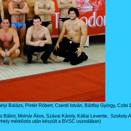
i Balázs, Pintér Róbert, Cserdi István, Bártfay György, Czibi 
 Bálint, Molnár Ákos, Szávai Károly, Kállai Levente, Szokoly A
hely mérkõzés után készült a BVSC uszodában)