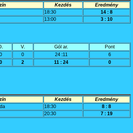
í­n
Kezdés
Eredmény
18:30
14 : 8
13:00
3 : 10
D.
V.
Gól ar.
Pont
0
0
24 :11
6
0
2
11 : 24
0
í­n
Kezdés
Eredmény
oda
18:30
8 : 8
20:30
7 : 19