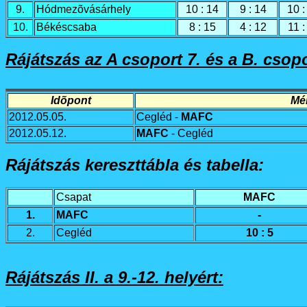
9.
Hódmezõvásárhely
10 : 14
9 : 14
10 :
10.
Békéscsaba
8 : 15
4 : 12
11 :
Rájátszás az A csoport 7. és a B. csopo
Idõpont
Mé
2012.05.05.
Cegléd -
MAFC
2012.05.12.
MAFC
- Cegléd
Rájátszás kereszttábla és tabella:
Csapat
MAFC
1.
MAFC
-
2.
Cegléd
10 : 5
Rájátszás II. a 9.-12. helyért: