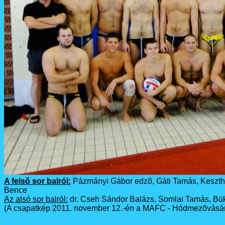
A felsõ sor balról:
Pázmányi Gábor edzõ, Gáti Tamás, Keszthely
Bence
Az alsó sor balról:
dr. Cseh Sándor Balázs, Somlai Tamás, Büki
(A csapatkép 2011. november 12.-én a MAFC - Hódmezõvásár