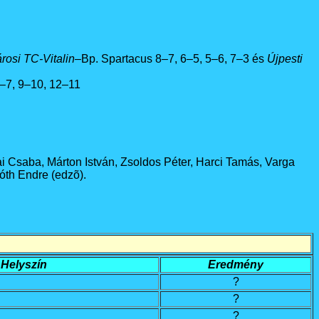
rosi TC-Vitalin
–Bp. Spartacus 8–7, 6–5, 5–6, 7–3 és
Újpesti
8–7, 9–10, 12–11
i Csaba, Márton István, Zsoldos Péter, Harci Tamás, Varga
Tóth Endre (edzõ).
Helyszín
Eredmény
?
?
?