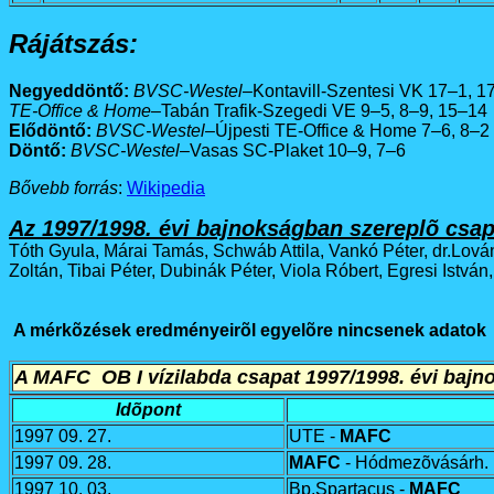
Rájátszás:
Negyeddöntő:
BVSC-Westel
–Kontavill-Szentesi VK 17–1, 1
TE-Office & Home
–Tabán Trafik-Szegedi VE 9–5, 8–9, 15–14
Elődöntő:
BVSC-Westel
–Újpesti TE-Office & Home 7–6, 8–2
Döntő:
BVSC-Westel
–Vasas SC-Plaket 10–9, 7–6
Bővebb forrás
:
Wikipedia
Az 1997/1998. évi bajnokságban szereplõ csap
Tóth Gyula, Márai Tamás, Schwáb Attila, Vankó Péter, dr.Lová
Zoltán, Tibai Péter, Dubinák Péter, Viola Róbert, Egresi Istv
A mérkõzések eredményeirõl egyelõre nincsenek adatok
A MAFC OB I vízilabda csapat 1997/1998. évi bajn
Idõpont
1997 09. 27.
UTE -
MAFC
1997 09. 28.
MAFC
- Hódmezõvásárh.
1997 10. 03.
Bp.Spartacus -
MAFC