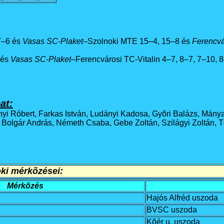
7–6 és
Vasas SC-Plaket
–Szolnoki MTE 15–4, 15–8 és
Ferencvá
 és
Vasas SC-Plaket
–Ferencvárosi TC-Vitalin 4–7, 8–7, 7–10, 
at:
nyi Róbert, Farkas István, Ludányi Kadosa, Gyõri Balázs, Mánya
án, Bolgár András, Németh Csaba, Gebe Zoltán, Szilágyi Zoltán, 
oki mérkõzései:
Mérkõzés
Hajós Alfréd uszoda
BVSC uszoda
Kõér u. uszoda