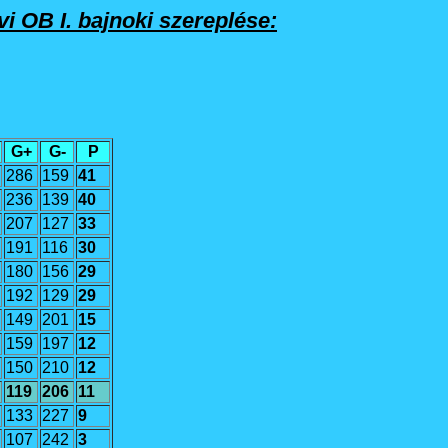
vi
OB I.
bajnoki szereplése:
G+
G-
P
286
159
41
236
139
40
207
127
33
191
116
30
180
156
29
192
129
29
149
201
15
159
197
12
150
210
12
119
206
11
133
227
9
107
242
3