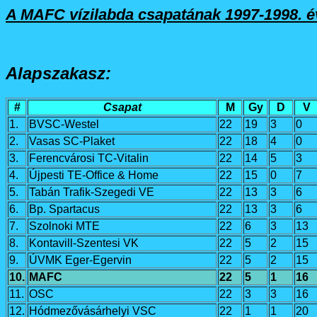
A MAFC vízilabda csapatának 1997-1998. é
Alapszakasz:
#
Csapat
M
Gy
D
V
1.
BVSC-Westel
22
19
3
0
2.
Vasas SC-Plaket
22
18
4
0
3.
Ferencvárosi TC-Vitalin
22
14
5
3
4.
Újpesti TE-Office & Home
22
15
0
7
5.
Tabán Trafik-Szegedi VE
22
13
3
6
6.
Bp. Spartacus
22
13
3
6
7.
Szolnoki MTE
22
6
3
13
8.
Kontavill-Szentesi VK
22
5
2
15
9.
ÚVMK Eger-Egervin
22
5
2
15
10.
MAFC
22
5
1
16
11.
OSC
22
3
3
16
12.
Hódmezővásárhelyi VSC
22
1
1
20