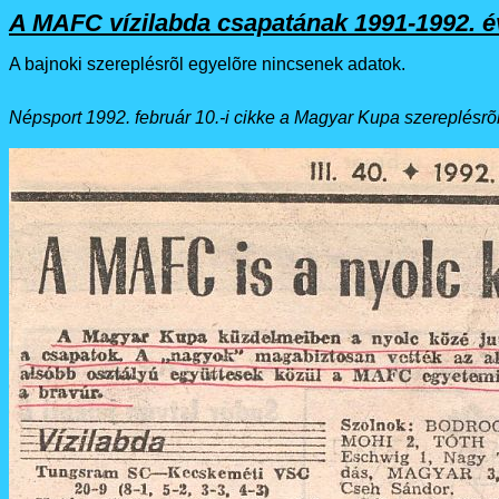
A MAFC vízilabda csapatának 1991-1992. é
A bajnoki szereplésrõl egyelõre nincsenek adatok.
Népsport 1992. február 10.-i cikke a Magyar Kupa szereplésrõl