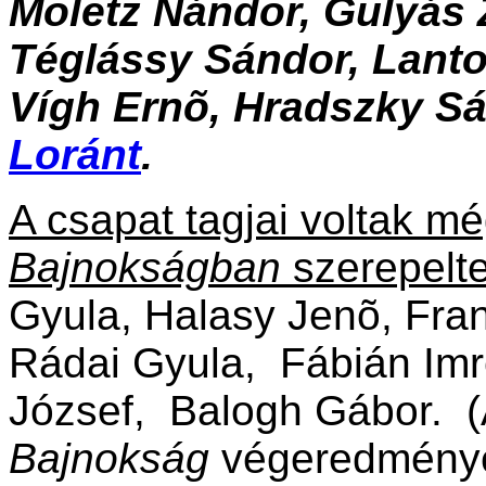
Moletz Nándor, Gulyás 
Téglássy Sándor, Lanto
Vígh Ernõ, Hradszky S
Loránt
.
A csapat tagjai voltak mé
Bajnokságban
szerepelte
Gyula, Halasy Jenõ, Fran
Rádai Gyula, Fábián Imr
József, Balogh Gábor. 
Bajnokság
végeredménye: