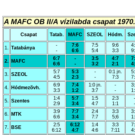
A MAFC OB II/A vízilabda csapat 1970.
Csapat
Tatab.
MAFC
SZEOL
Hódm.
Sze
-
7:6
7:5
9:6
4
1.
Tatabánya
-
6:6
5:4
3:3
9
6:7
-
3:5
4:7
7
2.
MAFC
6:6
-
3:2
2:1
4
5:7
5:3
-
0:1 jn.
5
3.
SZEOL
4:5
2:3
-
7:3
7
6:9
7:4
1:0 jn.
-
3
4.
Hódmezõvh.
3:3
1:2
3:7
-
1
1:4
5:7
1:5
2:3
5.
Szentes
2:9
3:4
4:7
1:1
3:9
7:7
2:4
3:3
3
6.
MTK
6:6
3:4
7:7
5;6
1
2:5
6:12
1:4
3:3
7
7.
BSE
6:12
4:7
4:6
7:11
4