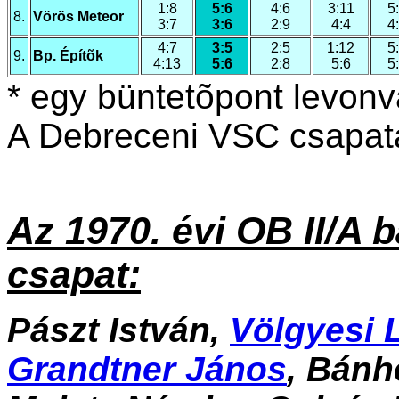
1:8
5:6
4:6
3:11
5
8.
Vörös Meteor
3:7
3:6
2:9
4:4
4
4:7
3:5
2:5
1:12
5
9.
Bp. Építõk
4:13
5:6
2:8
5:6
5
* egy büntetõpont levonv
A Debreceni VSC csapata
Az 1970. évi
OB II/A
b
csapat:
Pászt István,
Völgyesi 
Grandtner János
, Bánh