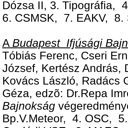
Dózsa II, 3. Tipográfia,
6. CSMSK, 7. EAKV, 8. S
A
Budapest Ifjúsági Baj
Tóbiás Ferenc, Cseri Er
József, Kertész András, 
Kovács László, Radács G
Géza, edzõ: Dr.Repa Im
Bajnokság
végeredménye:
Bp.V.Meteor, 4. OSC, 5.