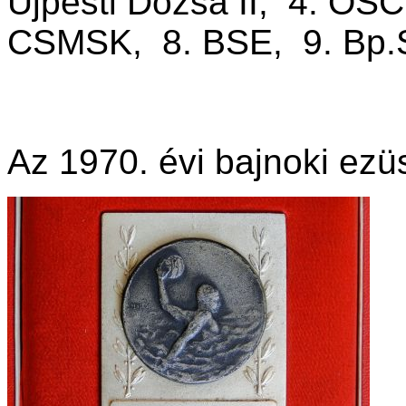
Újpesti Dózsa II, 4. OS
CSMSK, 8. BSE, 9. Bp.S
Az 1970. évi bajnoki ezü