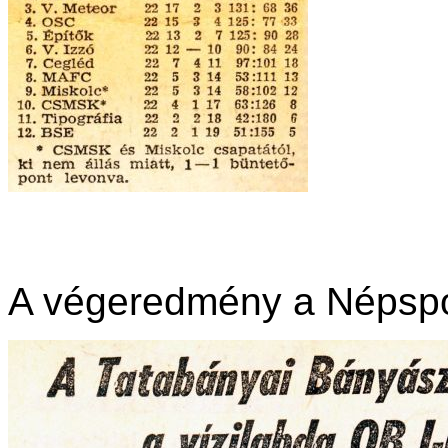
A végeredmény a Népspo