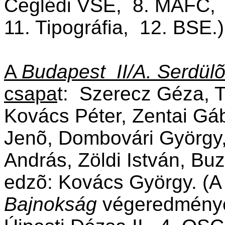
Ceglédi VSE, 8. MAFC, 
11. Tipográfia, 12. BSE.)
A
Budapest II/A. Serdül
csapa
t: Szerecz Géza, To
Kovács Péter, Zentai Gá
Jenõ, Dombovári György,
András, Zöldi István, Bu
edzõ: Kovács György.
(
Bajnokság
végeredménye: 