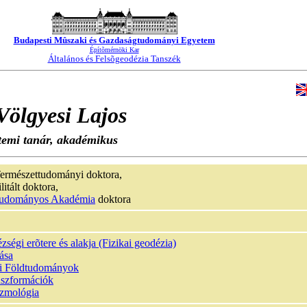
Budapesti Mûszaki és Gazdaságtudományi Egyetem
Építõmérnöki Kar
Általános és Felsõgeodézia Tanszék
Völgyesi Lajos
temi tanár, akadémikus
ermészettudományi doktora,
litált doktora,
udományos Akadémia
doktora
zségi erõtere és alakja (Fizikai geodézia)
ása
i Földtudományok
anszformációk
zmológia