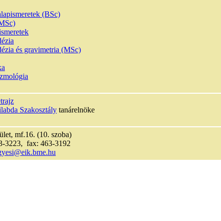
alapismeretek (BSc)
(MSc)
pismeretek
dézia
dézia és gravimetria (MSc)
ka
zmológia
trajz
abda Szakosztály
tanárelnöke
et, mf.16. (10. szoba)
63-3223, fax: 463-3192
gyesi@eik.bme.hu