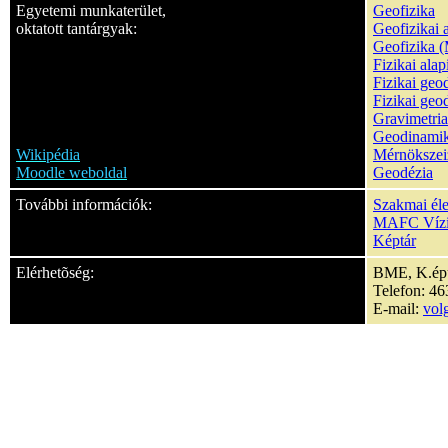
Egyetemi munkaterület,
Geofizika
oktatott tantárgyak:
Geofizikai 
Geofizika 
Fizikai ala
Fizikai geo
Fizikai geo
Gravimetria
Geodinami
Wikipédia
Mérnökszei
Moodle weboldal
Geodézia
További információk:
Szakmai éle
MAFC Vízil
Képtár
Elérhetõség:
BME, K.épül
Telefon: 4
E-mail:
vol