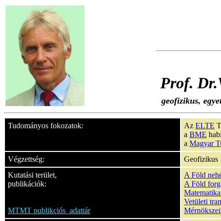
Prof. Dr.
geofizikus, egye
Tudományos fokozatok:
Az
ELTE
T
a
BME
habi
a
Magyar T
Végzettség:
Geofizikus
Kutatási terület,
A Föld nehé
publikációk:
A Föld forg
Matematika
Vetületi tr
MTMT publikçiós adattár
Mérnökszei