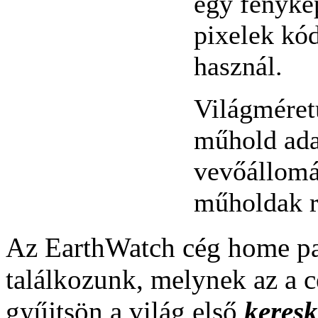
egy fényké
pixelek kód
használ.
Világméret
műhold adat
vevőállomás
műholdak rö
Az EarthWatch cég home pa
találkozunk, melynek az a c
gyűjtsön a világ első
keres