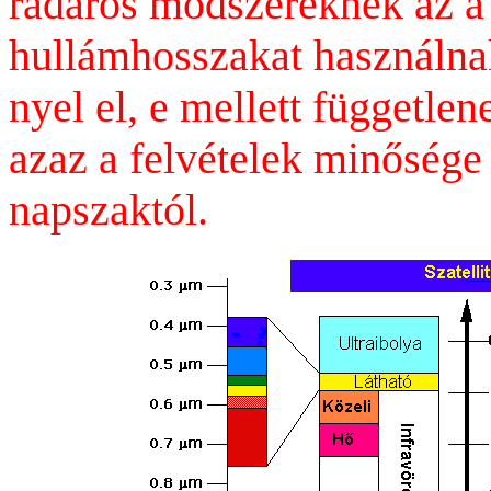
radaros módszereknek az a
hullámhosszakat használnak
nyel el, e mellett független
azaz a felvételek minősége 
napszaktól.