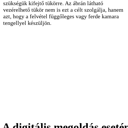
szükségük kifejtő tükörre. Az ábrán látható
vezérelhető tükör nem is ezt a célt szolgálja, hanem
azt, hogy a felvétel függőleges vagy ferde kamara
tengellyel készüljön.
A digitális megoldás eseté