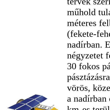
tervek szer
műhold tul
méteres fe
(fekete-feh
nadírban. 
négyzetet 
30 fokos pá
pásztázásra
vörös, köze
a nadírban
km-es terü