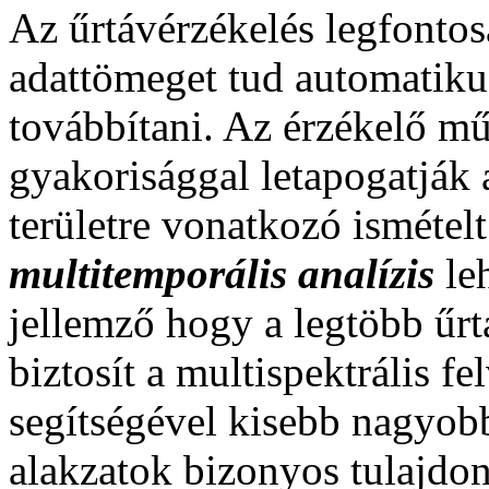
Az űrtávérzékelés legfonto
adattömeget tud automatiku
továbbítani. Az érzékelő m
gyakorisággal letapogatják a
területre vonatkozó ismétel
multitemporális analízis
leh
jellemző hogy a legtöbb űrt
biztosít a multispektrális f
segítségével kisebb nagyobb
alakzatok bizonyos tulajdo