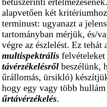
betűszerinti értelmezésének
alapvetően két kritériumhoz
terminust: ugyanazt a jelen
tartományban mérjük, és/va
végre az észlelést. Ez tehát
multispektrális
felvételeket
távérzékelésről
beszélünk, h
űrállomás, ürsikló) készítjük
hogy egy vagy több hullám
űrtávérzékelés
.