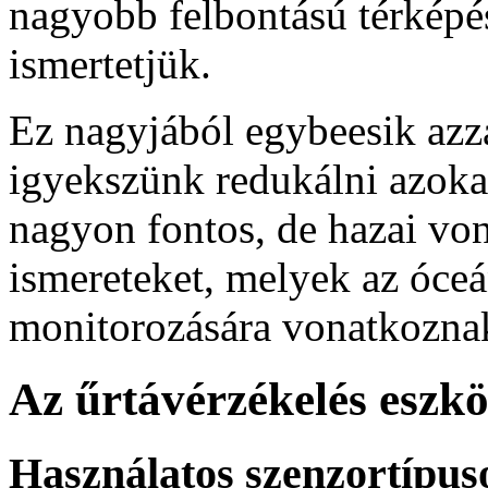
nagyobb felbontású térképés
ismertetjük.
Ez nagyjából egybeesik azz
igyekszünk redukálni azoka
nagyon fontos, de hazai vo
ismereteket, melyek az óceá
monitorozására vonatkozna
Az űrtávérzékelés eszkö
Használatos szenzortípus