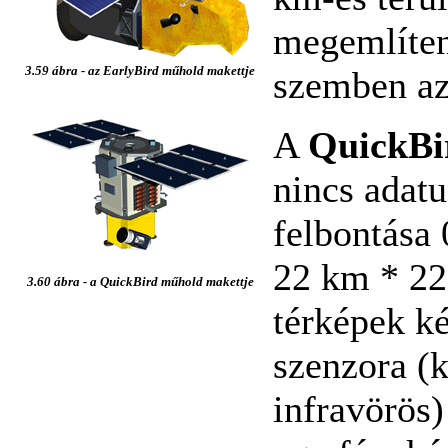
megemlíteni
3.59 ábra - az EarlyBird műhold makettje
szemben az
A
QuickBi
nincs adat
felbontása
22 km * 22
3.60 ábra - a QuickBird műhold makettje
térképek ké
szenzora (k
infravörös)