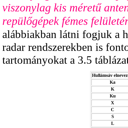
viszonylag kis méretű anten
repülőgépek fémes felületér
alábbiakban látni fogjuk a 
radar rendszerekben is fonto
tartományokat a 3.5 tábláza
Hullámsáv elnevez
Ka
K
Ku
X
C
S
L