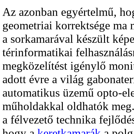
Az azonban egyértelmű, hogy
geometriai korrektsége ma 
a sorkamarával készült képe
térinformatikai felhasználá
megközelítést igénylő monit
adott évre a világ gabonate
automatikus üzemű opto-elek
műholdakkal oldhatók meg.
a félvezető technika fejlődé
hogy a
keretkamarák
a polg