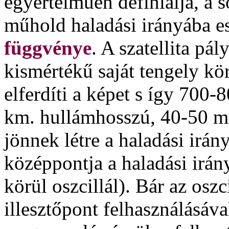
egyértelműen definiálja, a 
műhold haladási irányába 
függvénye
. A szatellita pál
kismértékű saját tengely kö
elferdíti a képet s így 700
km. hullámhosszú, 40-50 m.
jönnek létre a haladási irá
középpontja a haladási irán
körül oszcillál). Bár az osz
illesztőpont felhasználásáv