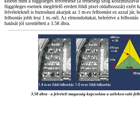
kisebb mint a függőleges felvételeké (a ferdeségi szög koszinuszával e
függöleges esetnek megfelelő eredeti földi pixel oldalhosszát) ezért h
felvételeknél is biztosítani akarjuk az 1 m-es felbontást ez azzal jár,
felbontás jobb lesz 1 m.-nél. Az elmondottakat, beleértve a felbontás
hatását jól szemlélteti a 3.58 ábra.
3.58 ábra - a felvételi magasság kapcsolata a széleken való fel