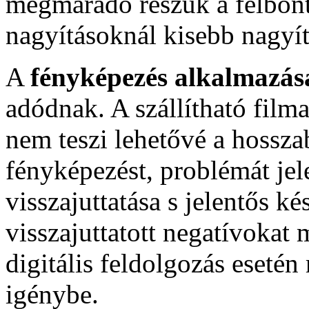
megmaradó részük a felbont
nagyításoknál kisebb nagyít
A
fényképezés alkalmazás
adódnak. A szállítható film
nem teszi lehetővé a hossza
fényképezést, problémát jel
visszajuttatása s jelentős k
visszajuttatott negatívokat 
digitális feldolgozás esetén
igénybe.