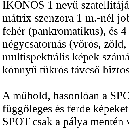
IKONOS 1 nevű szatellitá
mátrix szenzora 1 m.-nél job
fehér (pankromatikus), és 4 
négycsatornás (vörös, zöld,
multispektrális képek számá
könnyű tükrös távcső biztos
A műhold, hasonlóan a SPOT
függőleges és ferde képeket
SPOT csak a pálya mentén 