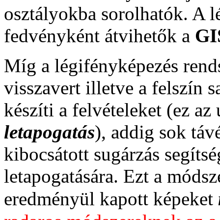
osztályokba sorolhatók. A lé
fedvényként átvihetők a
GI
Míg a légifényképezés rendsz
visszavert illetve a felszín 
készíti a felvételeket (ez a
letapogatás
), addig sok táv
kibocsátott sugárzás segítsé
letapogatására. Ezt a módsz
eredményül kapott képeket