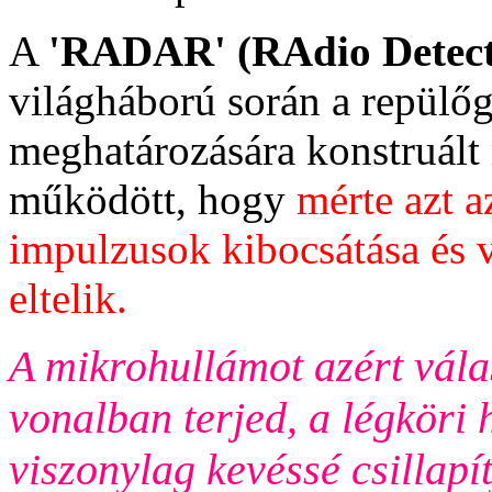
A
'RADAR' (RAdio Detect
világháború során a repülőg
meghatározására konstruált
működött, hogy
mérte azt 
impulzusok kibocsátása és v
eltelik.
A mikrohullámot azért vála
vonalban terjed, a légköri 
viszonylag kevéssé csillapí