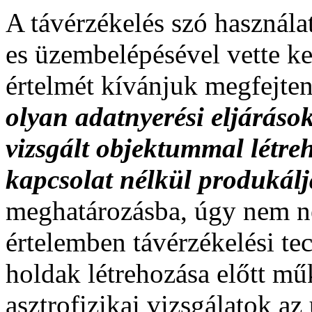
A távérzékelés szó használa
es üzembelépésével vette kez
értelmét kívánjuk megfejteni
olyan adatnyerési eljáráso
vizsgált objektummal létreh
kapcsolat nélkül produkálj
meghatározásba, úgy nem n
értelemben távérzékelési te
holdak létrehozása előtt mű
asztrofizikai vizsgálatok az