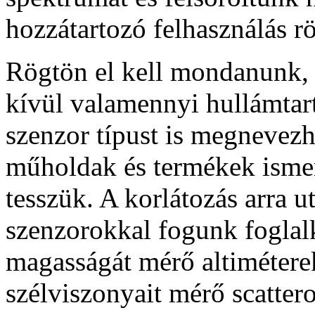
hozzátartozó felhasználás 
Rögtön el kell mondanunk, 
kívül valamennyi hullámta
szenzor típust is megnevezh
műholdak és termékek ismer
tesszük. A korlátozás arra u
szenzorokkal fogunk foglal
magasságát mérő altiméterek
szélviszonyait mérő scattero