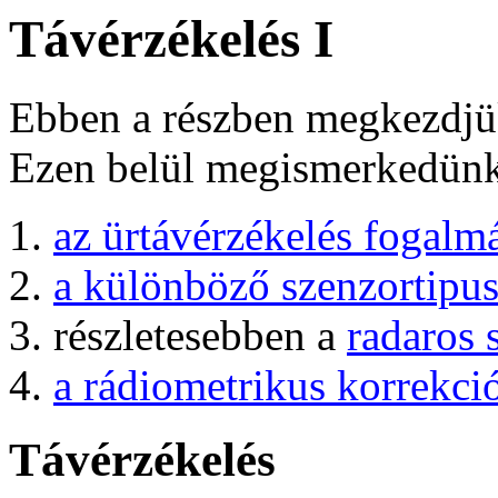
Távérzékelés I
Ebben a részben megkezdjük 
Ezen belül megismerkedün
az ürtávérzékelés fogalm
a különböző szenzortipu
részletesebben a
radaros
a rádiometrikus korrekci
Távérzékelés