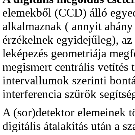
elemekből (CCD) álló egyed
alkalmaznak ( annyit ahán
érzékelnek egyidejűleg), az
leképezés geometriája megf
megismert centrális vetítés
intervallumok szerinti bont
interferencia szűrők segítsé
A (sor)detektor elemeinek tö
digitális átalakítás után a s