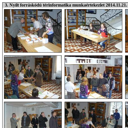
3. Nyílt forráskódú térinformatika munkaértekezlet 2014.11.21.