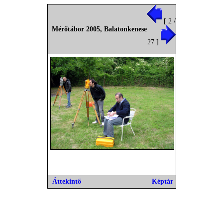
[ 2 /
Mérőtábor 2005, Balatonkenese
27 ]
Áttekintő
Képtár