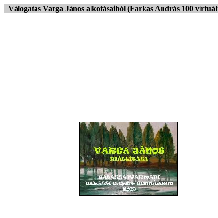
Válogatás Varga János alkotásaiból (Farkas András 100 virtuális