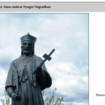
nt János szobrai Nyugat-Nógrádban
Balass