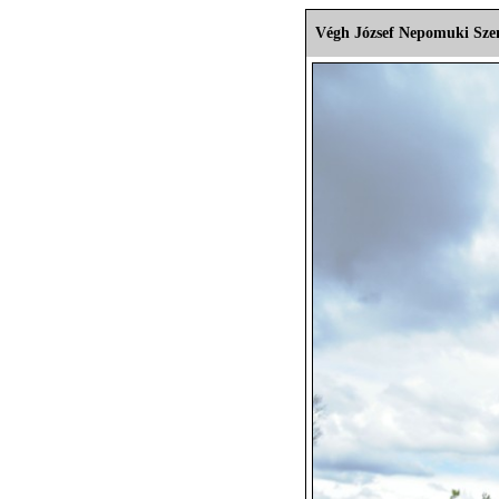
Végh József Nepomuki Sze