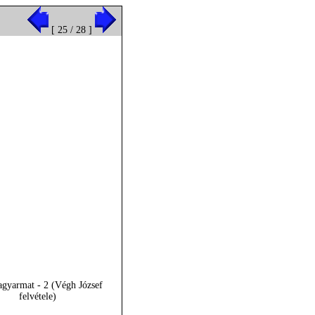
[ 25 / 28 ]
agyarmat - 2 (Végh József
felvétele)