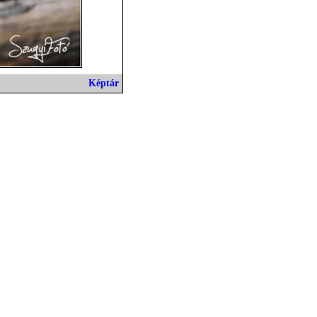
Képtár