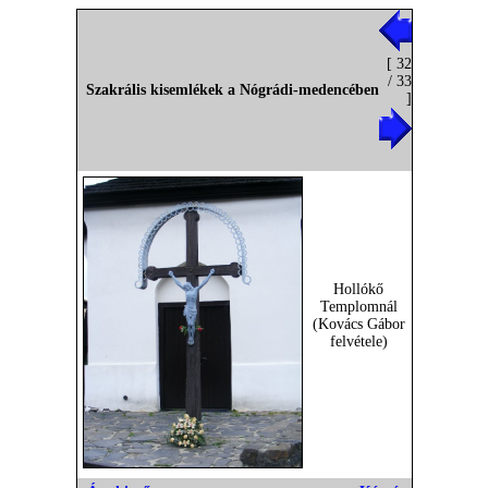
[ 32
/ 33
Szakrális kisemlékek a Nógrádi-medencében
]
Hollókő
Templomnál
(Kovács Gábor
felvétele)