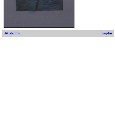
Áttekintő
Képtár