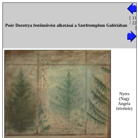
[ 11
/ 22
Poór Dorottya festőművész alkotásai a Szerbtemplom Galériában
]
Nyers
(Nagy
Angela
felvétele)