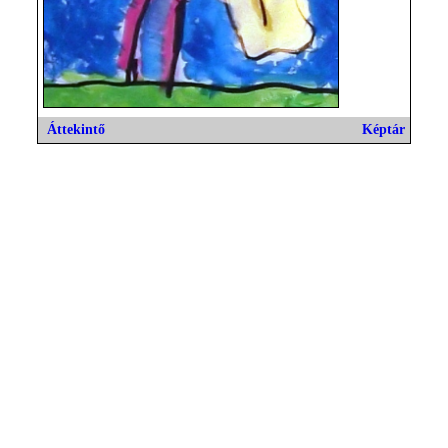
Áttekintő
Képtár