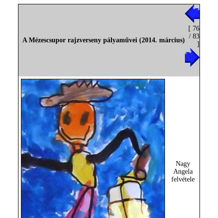
[ 76
/ 83
A Mézescsupor rajzverseny pályaművei (2014. március)
]
Nagy
Angela
felvétele