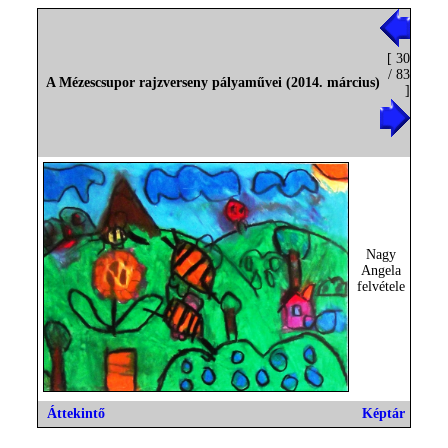
[ 30
/ 83
A Mézescsupor rajzverseny pályaművei (2014. március)
]
Nagy
Angela
felvétele
Áttekintő
Képtár