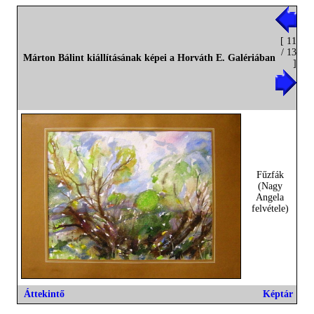
[ 11
/ 13
Márton Bálint kiállításának képei a Horváth E. Galériában
]
Fűzfák
(Nagy
Angela
felvétele)
Áttekintő
Képtár