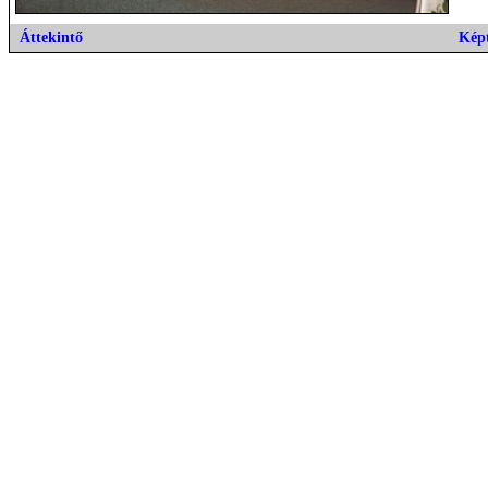
Áttekintő
Kép