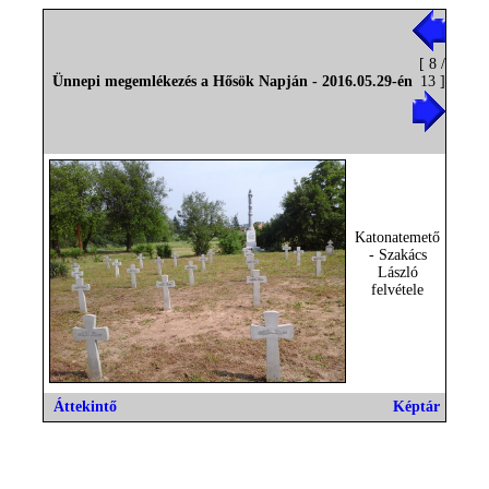
[ 8 /
Ünnepi megemlékezés a Hősök Napján - 2016.05.29-én
13 ]
Katonatemető
- Szakács
László
felvétele
Áttekintő
Képtár