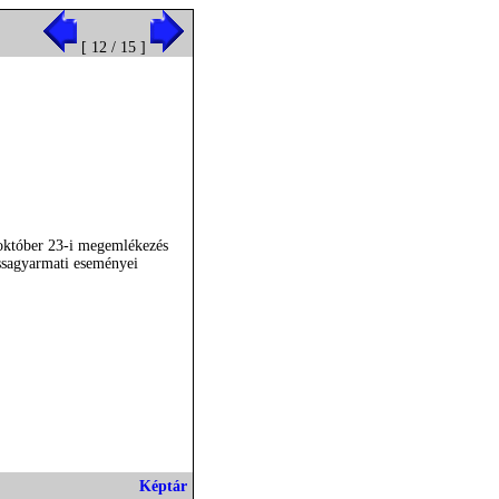
[ 12 / 15 ]
október 23-i megemlékezés
ssagyarmati eseményei
Képtár