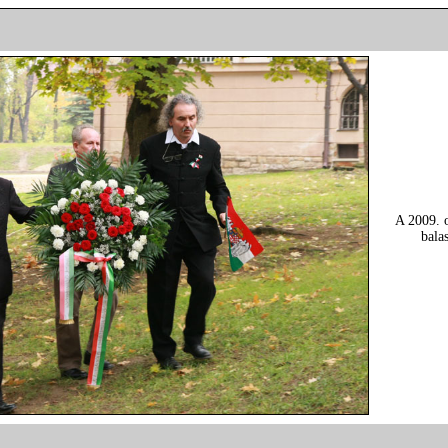
A 2009. 
bala