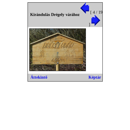
[ 4 / 19
Kirándulás Drégely várához
]
Áttekintő
Képtár