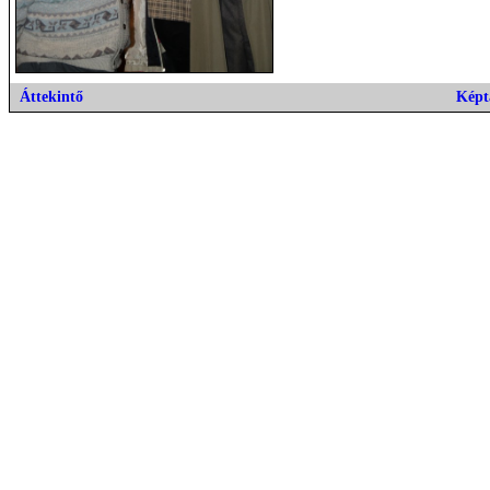
Áttekintő
Képt