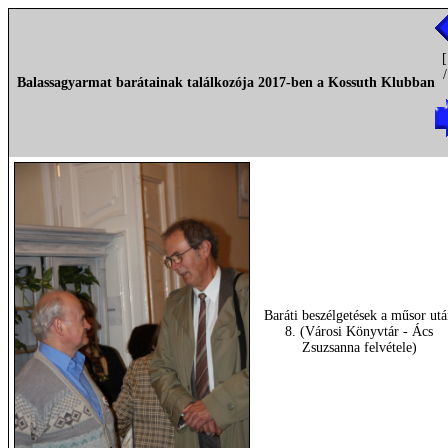
[
Balassagyarmat barátainak találkozója 2017-ben a Kossuth Klubban
Baráti beszélgetések a műsor ut
8. (Városi Könyvtár - Ács
Zsuzsanna felvétele)