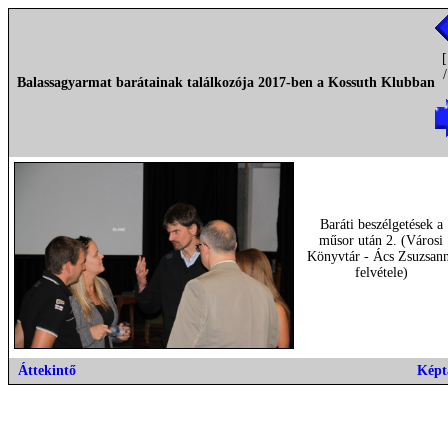
[
Balassagyarmat barátainak találkozója 2017-ben a Kossuth Klubban
Baráti beszélgetések a
műsor után 2. (Városi
Könyvtár - Ács Zsuzsan
felvétele)
Áttekintő
Képt