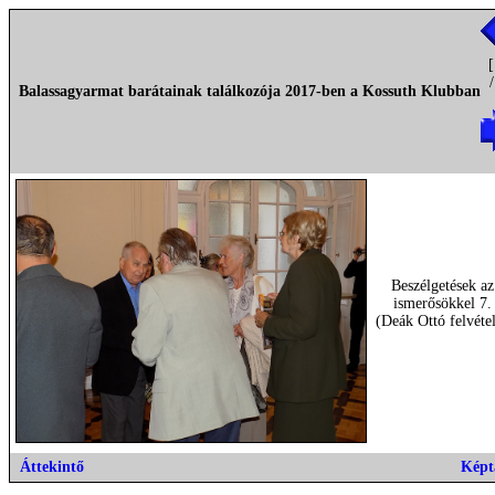
[
Balassagyarmat barátainak találkozója 2017-ben a Kossuth Klubban
Beszélgetések az
ismerősökkel 7.
(Deák Ottó felvéte
Áttekintő
Képt