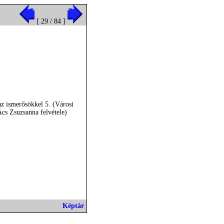
[ 29 / 84 ]
az ismerősökkel 5. (Városi
cs Zsuzsanna felvétele)
Képtár