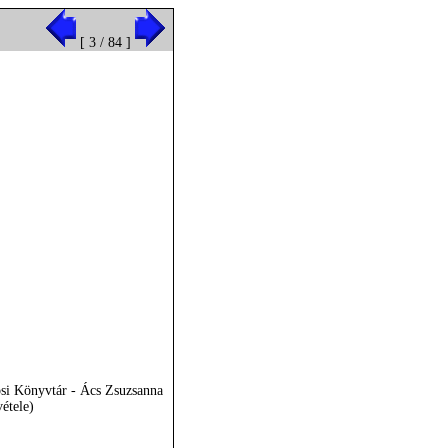
[ 3 / 84 ]
osi Könyvtár - Ács Zsuzsanna
vétele)