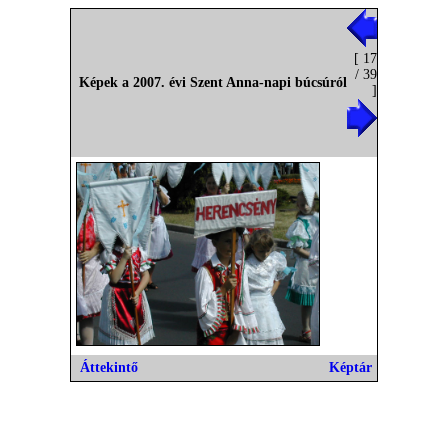
[ 17
/ 39
Képek a 2007. évi Szent Anna-napi búcsúról
]
Áttekintő
Képtár