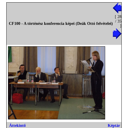
[ 28
/ 35
CF100 - A történész konferencia képei (Deák Ottó felvételei)
]
Áttekintő
Képtár