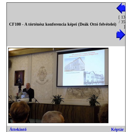
[ 13
/ 35
CF100 - A történész konferencia képei (Deák Ottó felvételei)
]
Áttekintő
Képtár