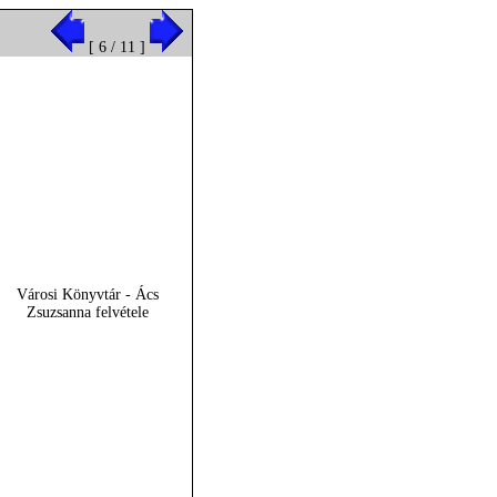
[ 6 / 11 ]
Városi Könyvtár - Ács
Zsuzsanna felvétele