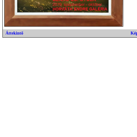
Áttekintő
Ké