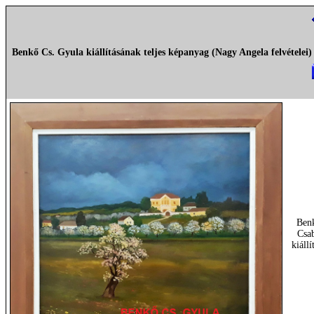
Benkő Cs. Gyula kiállításának teljes képanyag (Nagy Angela felvételei)
Ben
Csa
kiállí