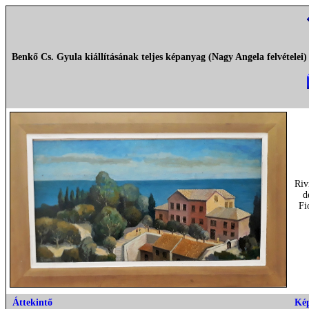
Benkő Cs. Gyula kiállításának teljes képanyag (Nagy Angela felvételei)
Riv
d
Fi
Áttekintő
Ké