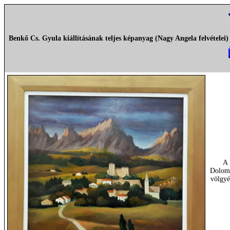
Benkő Cs. Gyula kiállításának teljes képanyag (Nagy Angela felvételei)
A
Dolom
völgy