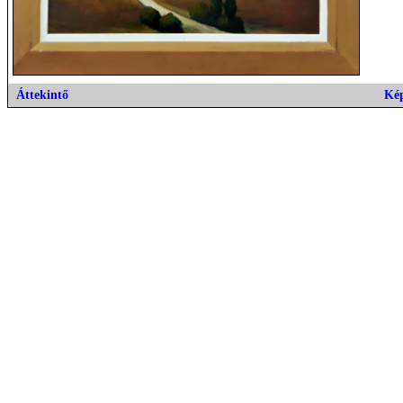
Áttekintő
Ké