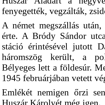
Huszár Aladárt a negyve
fenyegették, vegzálták, zs
A német megszállás után, 
érte. A
Bródy
Sándor utca 
stáció érintésével jutott
D
háromszög került, a pol
Bélyeges lett a földesúr. 
1945 februárjában vetett vég
Emlékét nemigen őrzi sen
Huszár Károlyét még igen.