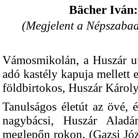
Bächer
Iván:
(Megjelent a Népszaba
Vámosmikolán
, a Huszár u
adó kastély kapuja mellett e
földbirtokos, Huszár Károly
Tanulságos életút az övé, 
nagybácsi, Huszár Alad
meglepőn rokon. (Gazsi Jó