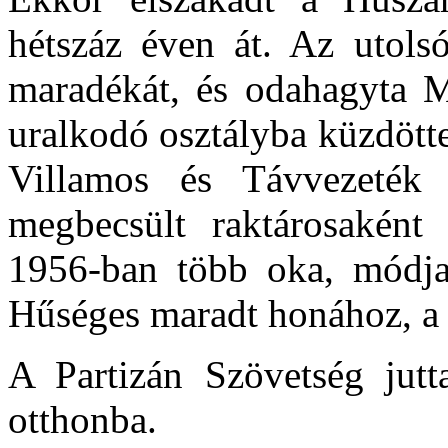
hétszáz éven át. Az utols
maradékát, és odahagyta
M
uralkodó osztályba
küzdött
Villamos és Távvezeték V
megbecsült raktárosaként
1956-ban több oka, módja 
Hűséges maradt honához, a
A Partizán Szövetség jut
otthonba.