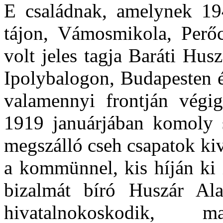
E családnak, amelynek 19
tájon,
Vámosmikola
,
Perő
volt jeles tagja Baráti Hus
Ipolybalogon
, Budapesten 
valamennyi frontján végig
1919 januárjában komoly s
megszálló cseh csapatok ki
a kommünnel, kis híján ki 
bizalmát bíró Huszár Al
hivatalnokoskodik,