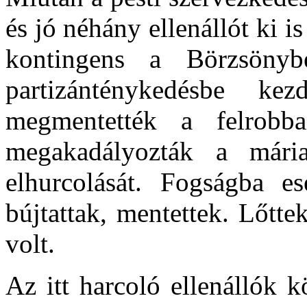
és jó néhány ellenállót ki i
kontingens a Börzsönyb
partizánténykedésbe kezde
megmentették a felrobb
megakadályozták a
mária
elhurcolását. Fogságba ese
bújtattak, mentettek. Lőttek
volt.
Az itt harcoló ellenállók k