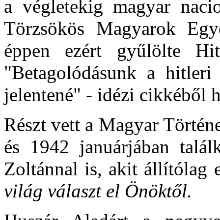
a végletekig magyar nacio
Törzsökös Magyarok Egyes
éppen ezért gyűlölte Hit
"Betagolódásunk a hitleri
jelentené" - idézi cikkéből h
Részt vett a Magyar Történ
és 1942 januárjában talá
Zoltánnal is, akit állítóla
világ választ el Önöktől.