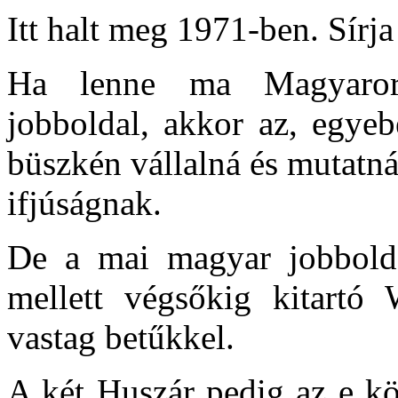
Itt halt meg 1971-ben. Sírj
Ha lenne ma Magyarors
jobboldal, akkor az, egyeb
büszkén vállalná és mutatná 
ifjúságnak.
De a mai magyar jobboldal
mellett végsőkig kitartó
vastag betűkkel.
A két
Huszár
pedig az e kö