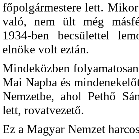
főpolgármestere lett. Mikor
való, nem ült még másfél
1934-ben becsülettel le
elnöke volt eztán.
Mindeközben folyamatosan h
Mai Napba és mindenekelőt
Nemzetbe, ahol
Pethő
Sán
lett, rovatvezető.
Ez a Magyar Nemzet harcosan