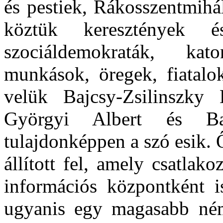
és pestiek, Rákosszentmihál
köztük keresztények 
szociáldemokraták, kat
munkások, öregek, fiatalok
velük Bajcsy-Zsilinszky
Györgyi Albert és Ba
tulajdonképpen a szó esik.
állított fel, amely csatlak
információs központként i
ugyanis egy magasabb néme