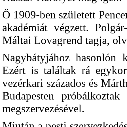
Ő 1909-ben született
Pence
akadémiát végzett. Polgár-
Máltai Lovagrend tagja, olva
Nagybátyjához hasonlón kö
Ezért is találtak rá egyko
vezérkari százados és
Márt
Budapesten próbálkoztak n
megszervezésével.
Miután a pesti szervezkedés