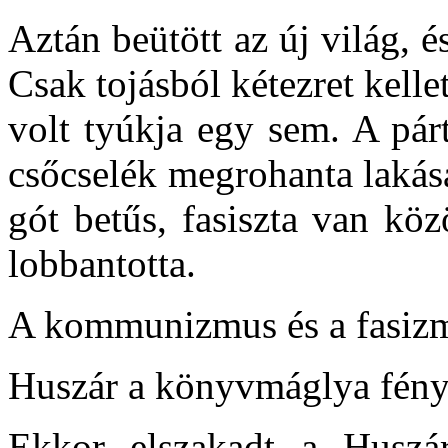
Aztán beütött az új világ, és
Csak tojásból kétezret kell
volt tyúkja egy sem. A párt
csőcselék megrohanta lakás
gót betűs, fasiszta van kö
lobbantotta.
A kommunizmus és a fasizm
Huszár a könyvmáglya fényé
Ekkor elszakadt a Huszár